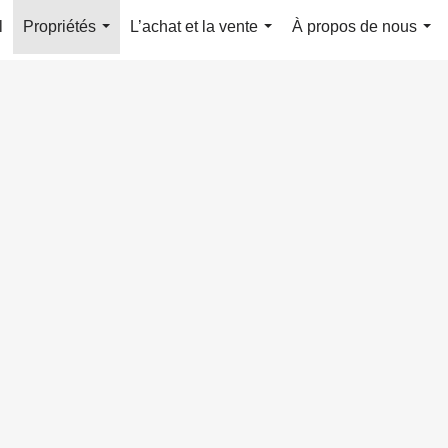
l
Propriétés
L’achat et la vente
À propos de nous
...
...
...